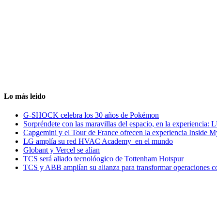
Lo más leido
G-SHOCK celebra los 30 años de Pokémon
Sorpréndete con las maravillas del espacio, en la experiencia
Capgemini y el Tour de France ofrecen la experiencia Inside 
LG amplía su red HVAC Academy en el mundo
Globant y Vercel se alían
TCS será aliado tecnolóogico de Tottenham Hotspur
TCS y ABB amplían su alianza para transformar operaciones c