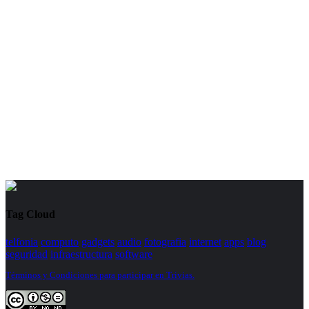
Tag Cloud
telfonia
computo
gadgets
audio
fotografia
internet
apps
blog
seguridad
infraestructura
software
Términos y Condiciones para participar en Trivias.