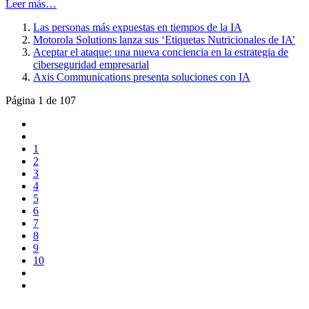
Leer más…
Las personas más expuestas en tiempos de la IA
Motorola Solutions lanza sus ‘Etiquetas Nutricionales de IA’
Aceptar el ataque: una nueva conciencia en la estrategia de
ciberseguridad empresarial
Axis Communications presenta soluciones con IA
Página 1 de 107
1
2
3
4
5
6
7
8
9
10