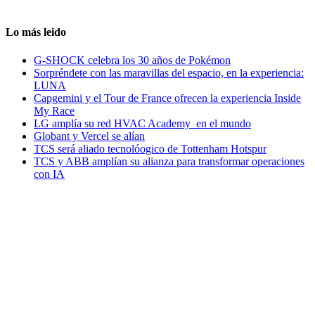
Lo más leido
G-SHOCK celebra los 30 años de Pokémon
Sorpréndete con las maravillas del espacio, en la experiencia:
LUNA
Capgemini y el Tour de France ofrecen la experiencia Inside
My Race
LG amplía su red HVAC Academy en el mundo
Globant y Vercel se alían
TCS será aliado tecnolóogico de Tottenham Hotspur
TCS y ABB amplían su alianza para transformar operaciones
con IA