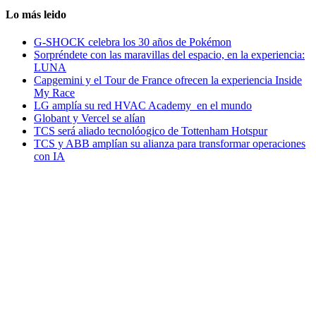
Lo más leido
G-SHOCK celebra los 30 años de Pokémon
Sorpréndete con las maravillas del espacio, en la experiencia:
LUNA
Capgemini y el Tour de France ofrecen la experiencia Inside
My Race
LG amplía su red HVAC Academy en el mundo
Globant y Vercel se alían
TCS será aliado tecnolóogico de Tottenham Hotspur
TCS y ABB amplían su alianza para transformar operaciones
con IA