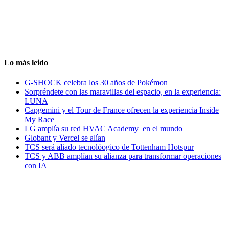
Lo más leido
G-SHOCK celebra los 30 años de Pokémon
Sorpréndete con las maravillas del espacio, en la experiencia:
LUNA
Capgemini y el Tour de France ofrecen la experiencia Inside
My Race
LG amplía su red HVAC Academy en el mundo
Globant y Vercel se alían
TCS será aliado tecnolóogico de Tottenham Hotspur
TCS y ABB amplían su alianza para transformar operaciones
con IA