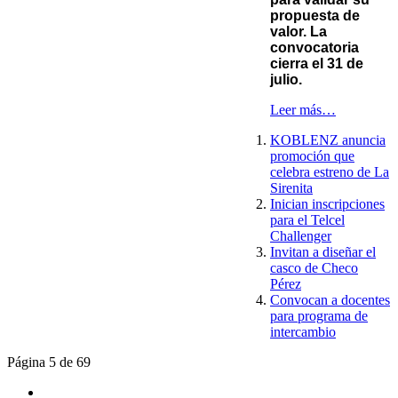
propuesta de
valor. La
convocatoria
cierra el 31 de
julio.
Leer más…
KOBLENZ anuncia
promoción que
celebra estreno de La
Sirenita
Inician inscripciones
para el Telcel
Challenger
Invitan a diseñar el
casco de Checo
Pérez
Convocan a docentes
para programa de
intercambio
Página 5 de 69