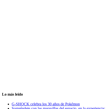
Lo más leido
G-SHOCK celebra los 30 años de Pokémon
Sorpréndete con las maravillas del espacio, en la experiencia: