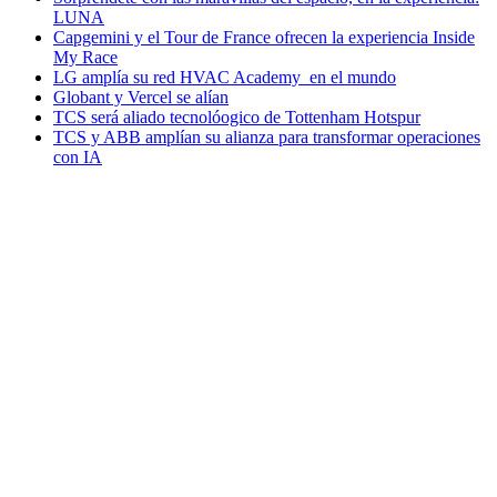
LUNA
Capgemini y el Tour de France ofrecen la experiencia Inside
My Race
LG amplía su red HVAC Academy en el mundo
Globant y Vercel se alían
TCS será aliado tecnolóogico de Tottenham Hotspur
TCS y ABB amplían su alianza para transformar operaciones
con IA