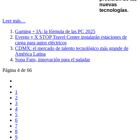
nuevas
tecnologías.
Leer más…
Gaming + IA: la fórmula de las PC 2025
Evergo y X STOP Travel Center instalarán estaciones de
carga para autos eléctricos
CDMX: el mercado de talento tecnológico más grande de
América Latina
Sopa Fans, innovación para el paladar
Página 4 de 66
1
2
3
4
5
6
7
8
9