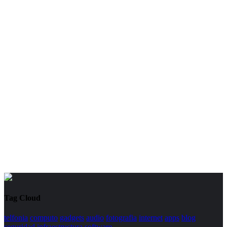
Tag Cloud
telfonia
computo
gadgets
audio
fotografia
internet
apps
blog
seguridad
infraestructura
software