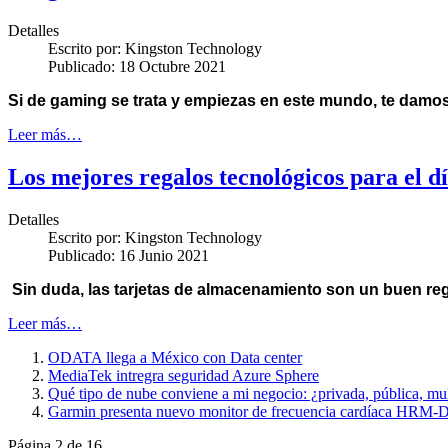
Detalles
Escrito por:
Kingston Technology
Publicado: 18 Octubre 2021
Si de gaming se trata y empiezas en este mundo,
te damos
Leer más…
Los mejores regalos tecnológicos para el d
Detalles
Escrito por:
Kingston Technology
Publicado: 16 Junio 2021
Sin duda, las tarjetas de almacenamiento son un buen reg
Leer más…
ODATA llega a México con Data center
MediaTek intregra seguridad Azure Sphere
Qué tipo de nube conviene a mi negocio: ¿privada, pública, mul
Garmin presenta nuevo monitor de frecuencia cardíaca HRM-
Página 2 de 16