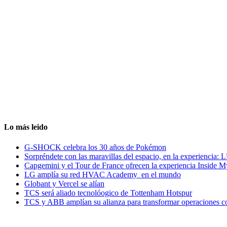
Lo más leido
G-SHOCK celebra los 30 años de Pokémon
Sorpréndete con las maravillas del espacio, en la experiencia
Capgemini y el Tour de France ofrecen la experiencia Inside 
LG amplía su red HVAC Academy en el mundo
Globant y Vercel se alían
TCS será aliado tecnolóogico de Tottenham Hotspur
TCS y ABB amplían su alianza para transformar operaciones c