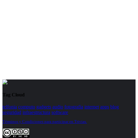
Tag Cloud
telfonia
computo
gadgets
audio
fotografia
internet
apps
blog
seguridad
infraestructura
software
Términos y Condiciones para participar en Trivias.