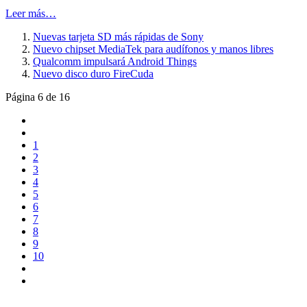
Leer más…
Nuevas tarjeta SD más rápidas de Sony
Nuevo chipset MediaTek para audífonos y manos libres
Qualcomm impulsará Android Things
Nuevo disco duro FireCuda
Página 6 de 16
1
2
3
4
5
6
7
8
9
10