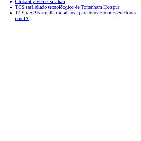
Globant y Vercel se alían
TCS será aliado tecnolóogico de Tottenham Hotspur
TCS y ABB amplían su alianza para transformar operaciones
con IA