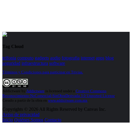
Tag Cloud
telfonia
computo
gadgets
audio
fotografia
internet
apps
blog
seguridad
infraestructura
software
Términos y Condiciones para participar en Trivias.
Addictware
by
Addictware
is licensed under a
Creative Commons
Reconocimiento-NoComercial-SinObraDerivada 3.0 Unported License
.
Creado a partir de la obra en
www.addictware.com.mx
.
Copyrights © 2026 All Rights Reserved by Canvas Inc.
Aviso de privacidad
Inicio
/
Quiénes Somos
/
Contacto