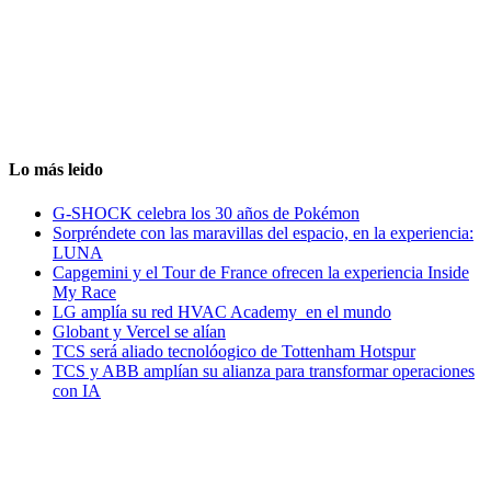
Lo más leido
G-SHOCK celebra los 30 años de Pokémon
Sorpréndete con las maravillas del espacio, en la experiencia:
LUNA
Capgemini y el Tour de France ofrecen la experiencia Inside
My Race
LG amplía su red HVAC Academy en el mundo
Globant y Vercel se alían
TCS será aliado tecnolóogico de Tottenham Hotspur
TCS y ABB amplían su alianza para transformar operaciones
con IA