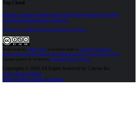
Tag Cloud
telfonia
computo
gadgets
audio
fotografia
internet
apps
blog
seguridad
infraestructura
software
Términos y Condiciones para participar en Trivias.
Addictware
by
Addictware
is licensed under a
Creative Commons
Reconocimiento-NoComercial-SinObraDerivada 3.0 Unported License
.
Creado a partir de la obra en
www.addictware.com.mx
.
Copyrights © 2026 All Rights Reserved by Canvas Inc.
Aviso de privacidad
Inicio
/
Quiénes Somos
/
Contacto