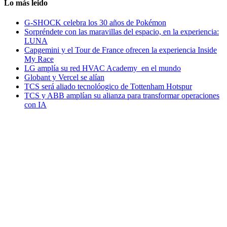
Lo más leido
G-SHOCK celebra los 30 años de Pokémon
Sorpréndete con las maravillas del espacio, en la experiencia:
LUNA
Capgemini y el Tour de France ofrecen la experiencia Inside
My Race
LG amplía su red HVAC Academy en el mundo
Globant y Vercel se alían
TCS será aliado tecnolóogico de Tottenham Hotspur
TCS y ABB amplían su alianza para transformar operaciones
con IA