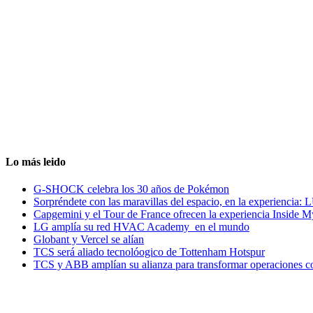
Lo más leido
G-SHOCK celebra los 30 años de Pokémon
Sorpréndete con las maravillas del espacio, en la experiencia
Capgemini y el Tour de France ofrecen la experiencia Inside 
LG amplía su red HVAC Academy en el mundo
Globant y Vercel se alían
TCS será aliado tecnolóogico de Tottenham Hotspur
TCS y ABB amplían su alianza para transformar operaciones c