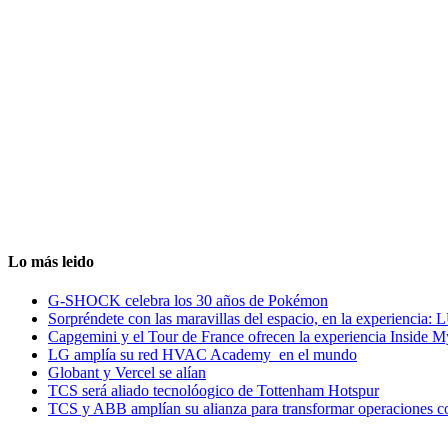
Lo más leido
G-SHOCK celebra los 30 años de Pokémon
Sorpréndete con las maravillas del espacio, en la experiencia
Capgemini y el Tour de France ofrecen la experiencia Inside 
LG amplía su red HVAC Academy en el mundo
Globant y Vercel se alían
TCS será aliado tecnolóogico de Tottenham Hotspur
TCS y ABB amplían su alianza para transformar operaciones c