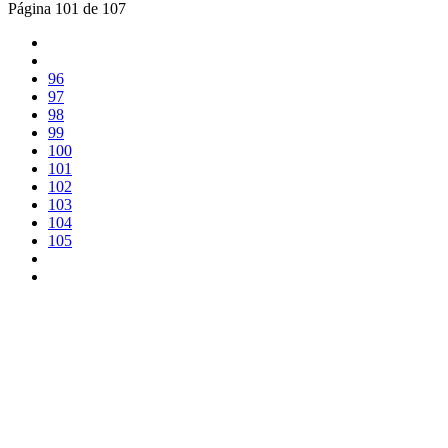
Página 101 de 107
96
97
98
99
100
101
102
103
104
105