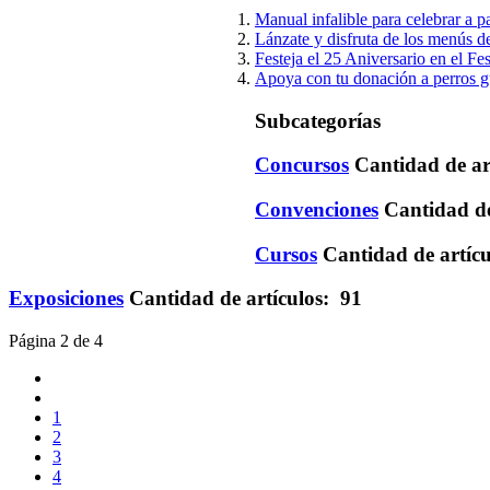
Manual infalible para celebrar a 
Lánzate y disfruta de los menús 
Festeja el 25 Aniversario en el F
Apoya con tu donación a perros g
Subcategorías
Concursos
Cantidad de ar
Convenciones
Cantidad de
Cursos
Cantidad de artíc
Exposiciones
Cantidad de artículos: 91
Página 2 de 4
1
2
3
4