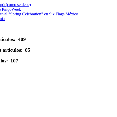
papá (como se debe)
de PingoWeek
estival "Spring Celebration" en Six Flags México
uía
tículos: 409
 artículos: 85
ulos: 107