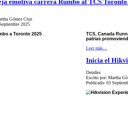
eja emotiva carrera Rumbo al TCS Toront
rtha Gómez Cruz
 Septiembre 2025
TCS, Canada Runnin
patrias promoviendo
Leer más…
Inicia el Hikv
Detalles
Escrito por:
Martha Gó
Publicado: 03 Septiem