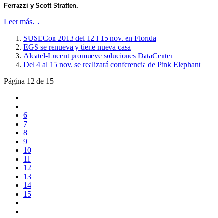
Ferrazzi y Scott Stratten.
Leer más…
SUSECon 2013 del 12 l 15 nov. en Florida
EGS se renueva y tiene nueva casa
Alcatel-Lucent promueve soluciones DataCenter
Del 4 al 15 nov. se realizará conferencia de Pink Elephant
Página 12 de 15
6
7
8
9
10
11
12
13
14
15