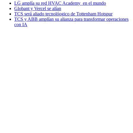
LG amplía su red HVAC Academy en el mundo
Globant y Vercel se alían
TCS será aliado tecnolóogico de Tottenham Hotspur
TCS y ABB amplían su alianza para transformar operaciones
con IA