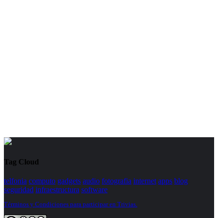
Tag Cloud
telfonia
computo
gadgets
audio
fotografia
internet
apps
blog
seguridad
infraestructura
software
Términos y Condiciones para participar en Trivias.