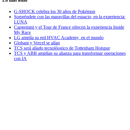
Lo más leido
G-SHOCK celebra los 30 años de Pokémon
Sorpréndete con las maravillas del espacio, en la experiencia:
LUNA
Capgemini y el Tour de France ofrecen la experiencia Inside
My Race
LG amplía su red HVAC Academy en el mundo
Globant y Vercel se alían
TCS será aliado tecnolóogico de Tottenham Hotspur
TCS y ABB amplían su alianza para transformar operaciones
con IA