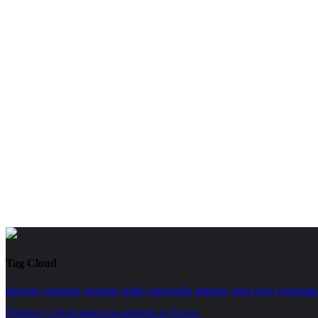
Tag Cloud
telfonia
computo
gadgets
audio
fotografia
internet
apps
blog
segurida
Términos y Condiciones para participar en Trivias.