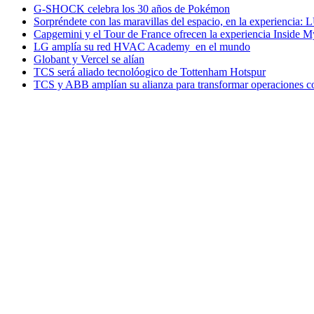
G-SHOCK celebra los 30 años de Pokémon
Sorpréndete con las maravillas del espacio, en la experiencia
Capgemini y el Tour de France ofrecen la experiencia Inside 
LG amplía su red HVAC Academy en el mundo
Globant y Vercel se alían
TCS será aliado tecnolóogico de Tottenham Hotspur
TCS y ABB amplían su alianza para transformar operaciones c