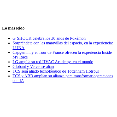
Lo más leido
G-SHOCK celebra los 30 años de Pokémon
Sorpréndete con las maravillas del espacio, en la experiencia:
LUNA
Capgemini y el Tour de France ofrecen la experiencia Inside
My Race
LG amplía su red HVAC Academy en el mundo
Globant y Vercel se alían
TCS será aliado tecnolóogico de Tottenham Hotspur
TCS y ABB amplían su alianza para transformar operaciones
con IA