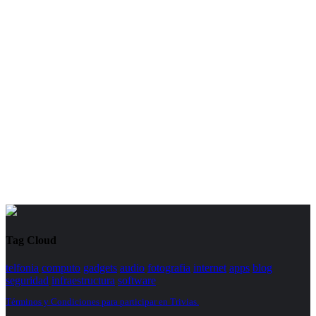
Tag Cloud
telfonia
computo
gadgets
audio
fotografia
internet
apps
blog
seguridad
infraestructura
software
Términos y Condiciones para participar en Trivias.