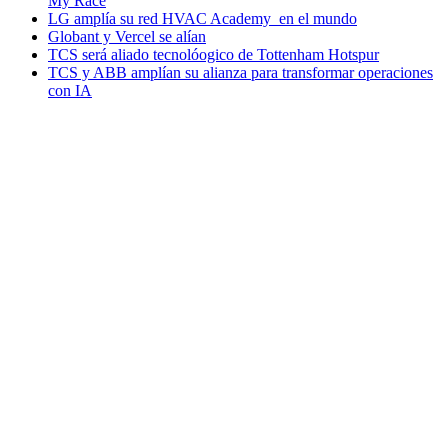
My Race
LG amplía su red HVAC Academy en el mundo
Globant y Vercel se alían
TCS será aliado tecnolóogico de Tottenham Hotspur
TCS y ABB amplían su alianza para transformar operaciones
con IA