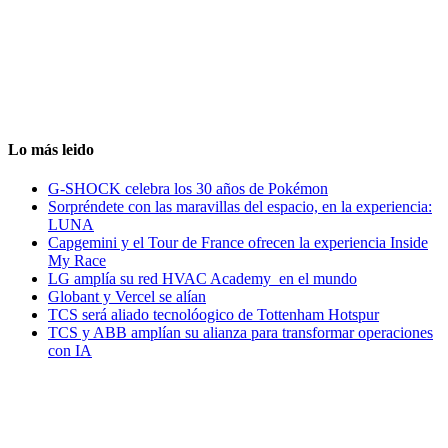
Lo más leido
G-SHOCK celebra los 30 años de Pokémon
Sorpréndete con las maravillas del espacio, en la experiencia:
LUNA
Capgemini y el Tour de France ofrecen la experiencia Inside
My Race
LG amplía su red HVAC Academy en el mundo
Globant y Vercel se alían
TCS será aliado tecnolóogico de Tottenham Hotspur
TCS y ABB amplían su alianza para transformar operaciones
con IA