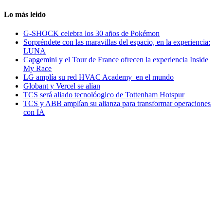
Lo más leido
G-SHOCK celebra los 30 años de Pokémon
Sorpréndete con las maravillas del espacio, en la experiencia:
LUNA
Capgemini y el Tour de France ofrecen la experiencia Inside
My Race
LG amplía su red HVAC Academy en el mundo
Globant y Vercel se alían
TCS será aliado tecnolóogico de Tottenham Hotspur
TCS y ABB amplían su alianza para transformar operaciones
con IA