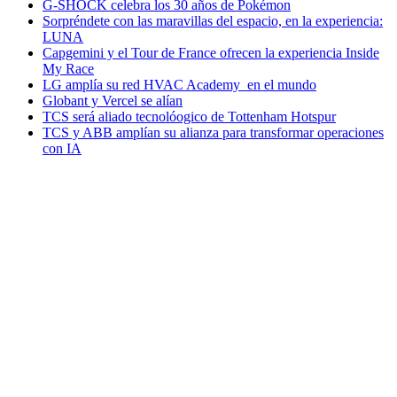
G-SHOCK celebra los 30 años de Pokémon
Sorpréndete con las maravillas del espacio, en la experiencia:
LUNA
Capgemini y el Tour de France ofrecen la experiencia Inside
My Race
LG amplía su red HVAC Academy en el mundo
Globant y Vercel se alían
TCS será aliado tecnolóogico de Tottenham Hotspur
TCS y ABB amplían su alianza para transformar operaciones
con IA