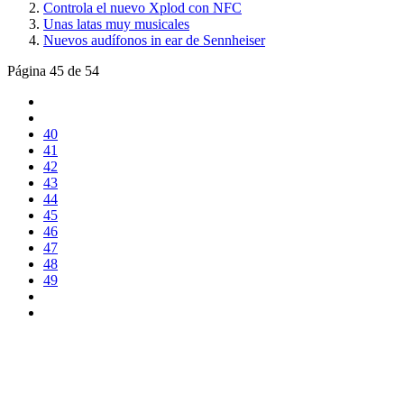
Controla el nuevo Xplod con NFC
Unas latas muy musicales
Nuevos audífonos in ear de Sennheiser
Página 45 de 54
40
41
42
43
44
45
46
47
48
49