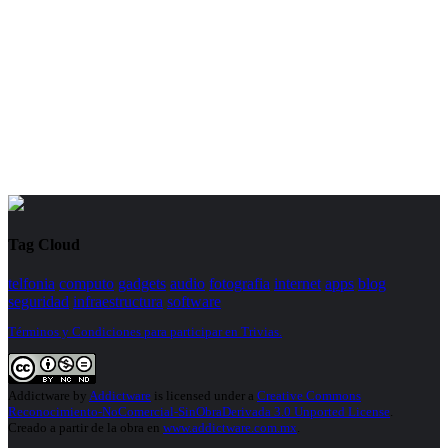
Tag Cloud
telfonia
computo
gadgets
audio
fotografia
internet
apps
blog
seguridad
infraestructura
software
Términos y Condiciones para participar en Trivias.
Addictware
by
Addictware
is licensed under a
Creative Commons
Reconocimiento-NoComercial-SinObraDerivada 3.0 Unported License
.
Creado a partir de la obra en
www.addictware.com.mx
.