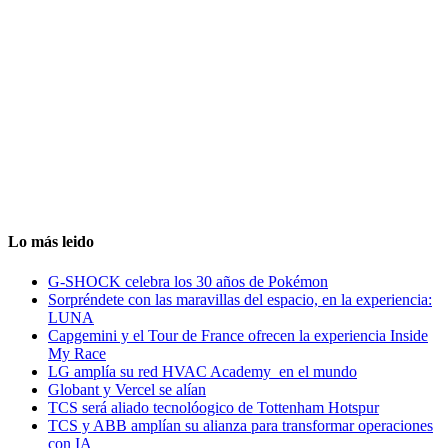
Lo más leido
G-SHOCK celebra los 30 años de Pokémon
Sorpréndete con las maravillas del espacio, en la experiencia:
LUNA
Capgemini y el Tour de France ofrecen la experiencia Inside
My Race
LG amplía su red HVAC Academy en el mundo
Globant y Vercel se alían
TCS será aliado tecnolóogico de Tottenham Hotspur
TCS y ABB amplían su alianza para transformar operaciones
con IA