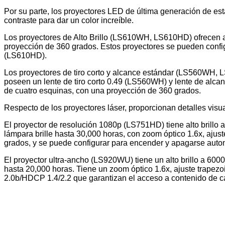
Por su parte, los proyectores LED de última generación de esta
contraste para dar un color increíble.
Los proyectores de Alto Brillo (LS610WH, LS610HD) ofrecen al
proyección de 360 grados. Estos proyectores se pueden conf
(LS610HD).
Los proyectores de tiro corto y alcance estándar (LS560WH, L
poseen un lente de tiro corto 0.49 (LS560WH) y lente de alca
de cuatro esquinas, con una proyección de 360 grados.
Respecto de los proyectores láser, proporcionan detalles visua
El proyector de resolución 1080p (LS751HD) tiene alto brillo 
lámpara brille hasta 30,000 horas, con zoom óptico 1.6x, ajus
grados, y se puede configurar para encender y apagarse aut
El proyector ultra-ancho (LS920WU) tiene un alto brillo a 600
hasta 20,000 horas. Tiene un zoom óptico 1.6x, ajuste trapez
2.0b/HDCP 1.4/2.2 que garantizan el acceso a contenido de 