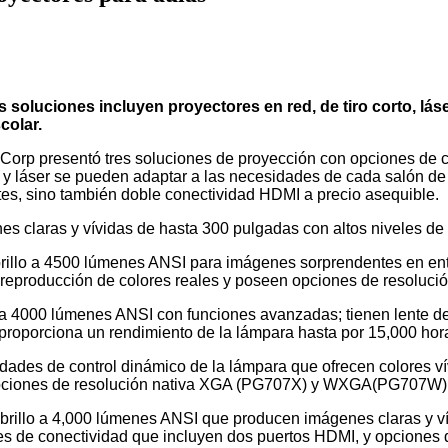
 soluciones incluyen proyectores en red, de tiro corto, lás
colar.
Corp presentó tres soluciones de proyección con opciones de c
 y láser se pueden adaptar a las necesidades de cada salón de
tes, sino también doble conectividad HDMI a precio asequible.
es claras y vívidas de hasta 300 pulgadas con altos niveles de 
lo a 4500 lúmenes ANSI para imágenes sorprendentes en entorn
a reproducción de colores reales y poseen opciones de reso
 4000 lúmenes ANSI con funciones avanzadas; tienen lente de z
proporciona un rendimiento de la lámpara hasta por 15,000 hor
ades de control dinámico de la lámpara que ofrecen colores ví
 opciones de resolución nativa XGA (PG707X) y WXGA(PG707W)
rillo a 4,000 lúmenes ANSI que producen imágenes claras y vívi
nes de conectividad que incluyen dos puertos HDMI, y opcion