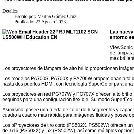
Detalles
Escrito por:
Martha Gómez Cruz
Publicado: 22 Agosto 2023
Las nuevas
entorno es
ViewSonic 
de lámpara
más brillan
Los proyectores de lámpara de alto brillo proporcionan imágen
Los modelos PA700S, PA700X y PA700W proporcionan alto bril
hasta dos puertos HDMI, con tecnología SuperColor para un
Los proyectores en red PG707W y PG707X ofrecen alto brillo a
esquinas para una configuración flexible. Su modo SuperEco 
Asimismo, posee una rueda de color de 6 segmentos y capacid
cuadro a cuadro más rápida para imágenes fluidas y posee
Los pProyectores de tiro corto (PS502X, PS502W) ofrecen un b
de .616 (PS502X) y .52 (PS502W), así como múltiples opcio