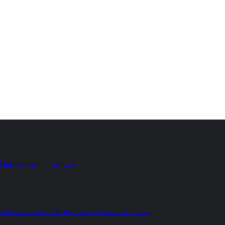
d
infraestructura
software
-NoComercial-SinObraDerivada 3.0 Unported License
.