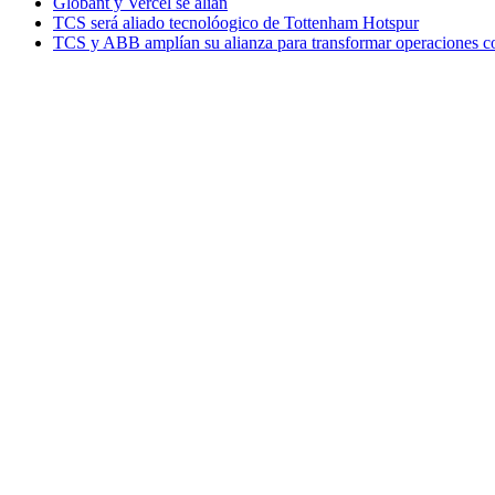
Globant y Vercel se alían
TCS será aliado tecnolóogico de Tottenham Hotspur
TCS y ABB amplían su alianza para transformar operaciones c