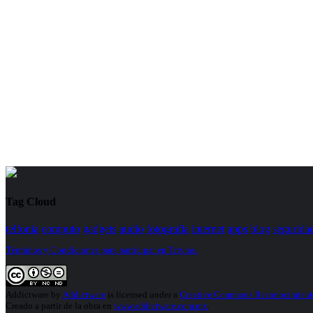
Tag Cloud
telfonia
computo
gadgets
audio
fotografia
internet
apps
blog
segurida
Términos y Condiciones para participar en Trivias.
Addictware
by
Addictware
is licensed under a
Creative Commons Reconocimiento
Creado a partir de la obra en
www.addictware.com.mx
.