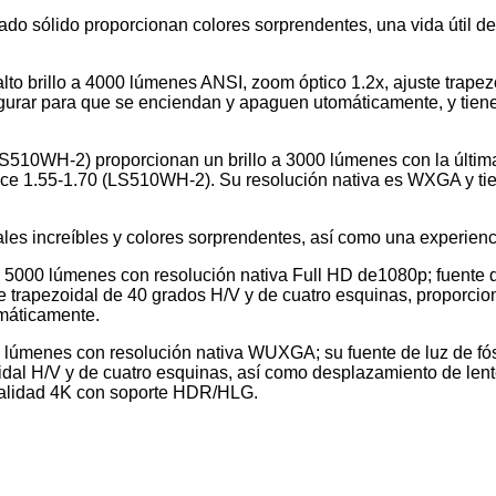
do sólido proporcionan colores sorprendentes, una vida útil de 
to brillo a 4000 lúmenes ANSI, zoom óptico 1.2x, ajuste trapez
igurar para que se enciendan y apaguen utomáticamente, y ti
S510WH-2) proporcionan un brillo a 3000 lúmenes con la última
nce 1.55-1.70 (LS510WH-2). Su resolución nativa es WXGA y tie
les increíbles y colores sorprendentes, así como una experienci
a 5000 lúmenes con resolución nativa Full HD de1080p; fuente de
te trapezoidal de 40 grados H/V y de cuatro esquinas, proporcio
omáticamente.
0 lúmenes con resolución nativa WUXGA; su fuente de luz de fósf
oidal H/V y de cuatro esquinas, así como desplazamiento de le
calidad 4K con soporte HDR/HLG.