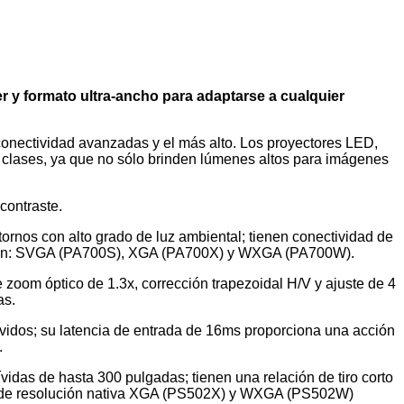
er y formato ultra-ancho para adaptarse a cualquier
onectividad avanzadas y el más alto. Los proyectores LED,
 clases, ya que no sólo brinden lúmenes altos para imágenes
contraste.
os con alto grado de luz ambiental; tienen conectividad de
lución: SVGA (PA700S), XGA (PA700X) y WXGA (PA700W).
oom óptico de 1.3x, corrección trapezoidal H/V y ajuste de 4
as.
vidos; su latencia de entrada de 16ms proporciona una acción
.
das de hasta 300 pulgadas; tienen una relación de tiro corto
es de resolución nativa XGA (PS502X) y WXGA (PS502W)