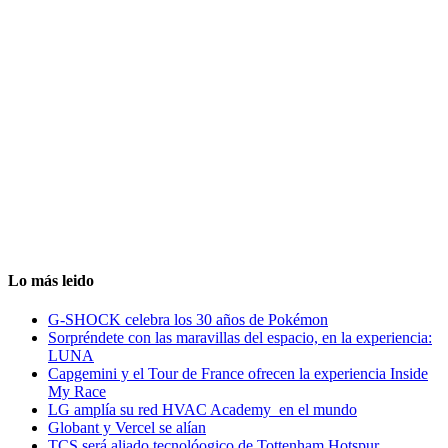
Lo más leido
G-SHOCK celebra los 30 años de Pokémon
Sorpréndete con las maravillas del espacio, en la experiencia:
LUNA
Capgemini y el Tour de France ofrecen la experiencia Inside
My Race
LG amplía su red HVAC Academy en el mundo
Globant y Vercel se alían
TCS será aliado tecnolóogico de Tottenham Hotspur