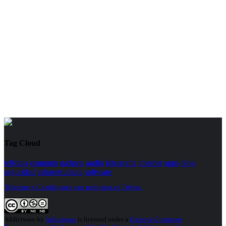
Tag Cloud
telfonia
computo
gadgets
audio
fotografia
internet
apps
blog
seguridad
infraestructura
software
Términos y Condiciones para participar en Trivias.
Addictware
by
Addictware
is licensed under a
Creative Commons