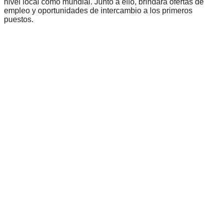
nivel local como mundial. Junto a ello, brindará ofertas de
empleo y oportunidades de intercambio a los primeros
puestos.