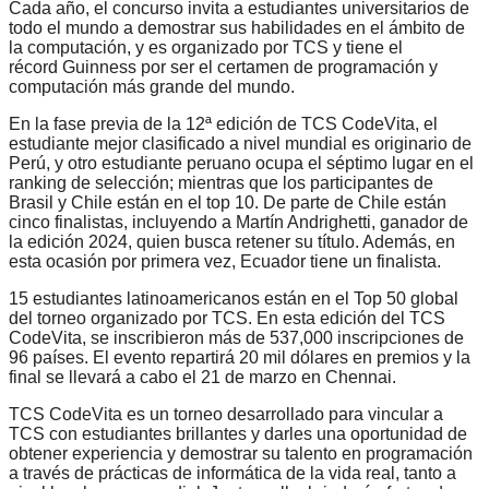
Cada año, el concurso invita a estudiantes universitarios de
todo el mundo a demostrar sus habilidades en el ámbito de
la computación, y es organizado por TCS y tiene el
r
é
cord
Guinness por ser el certamen de programación y
computación más grande del mundo.
En la fase previa de la 12ª edición de
TCS
CodeVita, el
estudiante mejor clasificado a nivel mundial es originario de
Perú, y otro estudiante peruano ocupa el séptimo lugar en el
ranking de selección; mientras que los participantes de
Brasil y Chile están en el top 10. De parte de Chile están
cinco finalistas, incluyendo a Martín Andrighetti, ganador de
la edición 2024, quien busca retener su título. Además, en
esta ocasión por primera vez, Ecuador tiene un finalista.
15 estudiantes latinoamericanos están en el Top 50 global
del torneo organizado por TCS. En esta edición del TCS
CodeVita, se inscribieron más de 537,000 inscripciones de
96 países. El evento repartirá 20 mil dólares en premios y la
final se llevará a cabo el 21 de marzo en Chennai.
TCS CodeVita es un torneo desarrollado para vincular a
TCS con estudiantes brillantes y darles una oportunidad de
obtener experiencia y demostrar su talento en programació
n
a trav
é
s de prácticas de informática de la vida real, tanto a