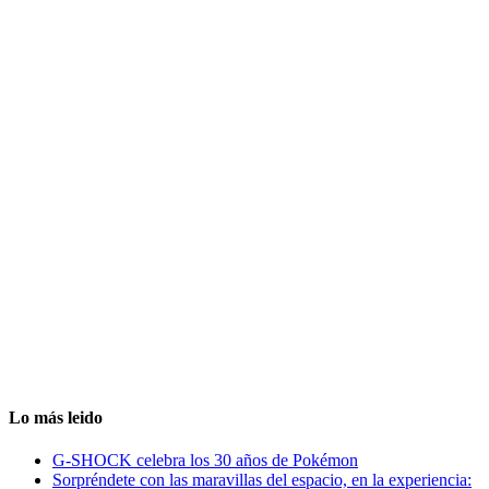
Lo más leido
G-SHOCK celebra los 30 años de Pokémon
Sorpréndete con las maravillas del espacio, en la experiencia: