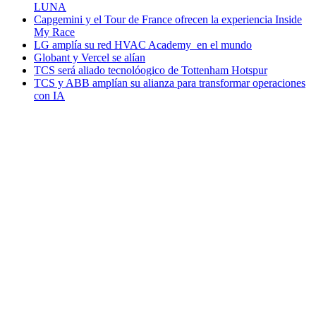
LUNA
Capgemini y el Tour de France ofrecen la experiencia Inside
My Race
LG amplía su red HVAC Academy en el mundo
Globant y Vercel se alían
TCS será aliado tecnolóogico de Tottenham Hotspur
TCS y ABB amplían su alianza para transformar operaciones
con IA