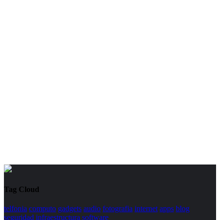
Tag Cloud
telfonia
computo
gadgets
audio
fotografia
internet
apps
blog
seguridad
infraestructura
software