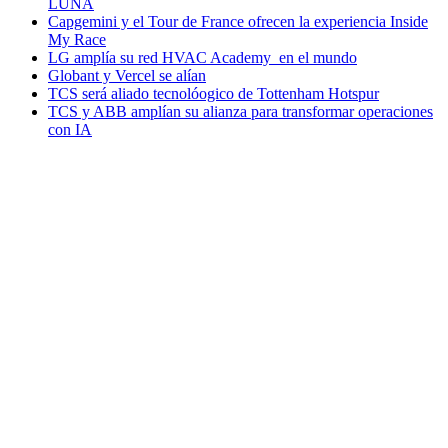
LUNA
Capgemini y el Tour de France ofrecen la experiencia Inside
My Race
LG amplía su red HVAC Academy en el mundo
Globant y Vercel se alían
TCS será aliado tecnolóogico de Tottenham Hotspur
TCS y ABB amplían su alianza para transformar operaciones
con IA