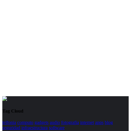
Tag Cloud
telfonia
computo
gadgets
audio
fotografia
internet
apps
blog
seguridad
infraestructura
software