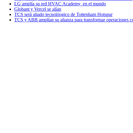
LG amplía su red HVAC Academy en el mundo
Globant y Vercel se alían
TCS será aliado tecnolóogico de Tottenham Hotspur
TCS y ABB amplían su alianza para transformar operaciones c