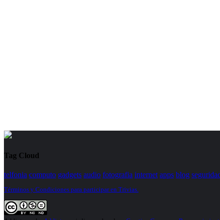
Tag Cloud
telfonia
computo
gadgets
audio
fotografia
internet
apps
blog
segurida
Términos y Condiciones para participar en Trivias.