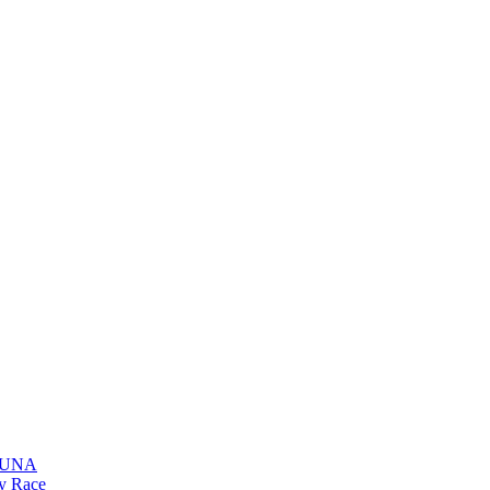
: LUNA
My Race