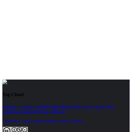
Tag Cloud
telfonia
computo
gadgets
audio
fotografia
internet
apps
blog
seguridad
infraestructura
software
Términos y Condiciones para participar en Trivias.