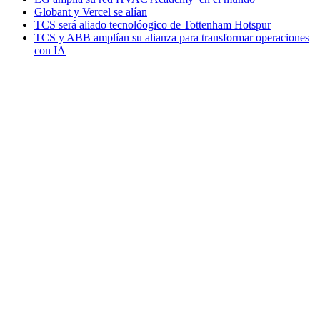
Globant y Vercel se alían
TCS será aliado tecnolóogico de Tottenham Hotspur
TCS y ABB amplían su alianza para transformar operaciones
con IA