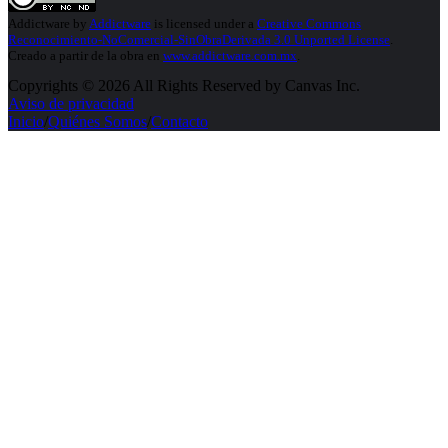
Addictware
by
Addictware
is licensed under a
Creative Commons
Reconocimiento-NoComercial-SinObraDerivada 3.0 Unported License
.
Creado a partir de la obra en
www.addictware.com.mx
.
Copyrights © 2026 All Rights Reserved by Canvas Inc.
Aviso de privacidad
Inicio
/
Quiénes Somos
/
Contacto