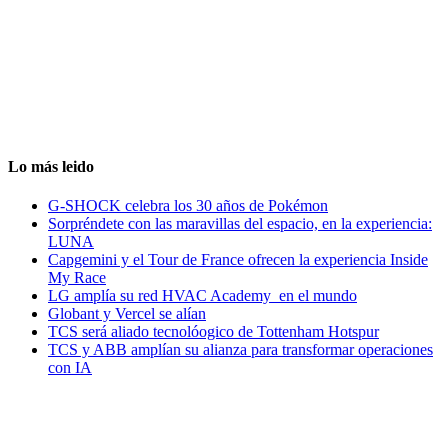
Lo más leido
G-SHOCK celebra los 30 años de Pokémon
Sorpréndete con las maravillas del espacio, en la experiencia:
LUNA
Capgemini y el Tour de France ofrecen la experiencia Inside
My Race
LG amplía su red HVAC Academy en el mundo
Globant y Vercel se alían
TCS será aliado tecnolóogico de Tottenham Hotspur
TCS y ABB amplían su alianza para transformar operaciones
con IA