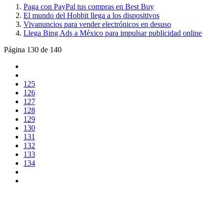
Paga con PayPal tus compras en Best Buy
El mundo del Hobbit llega a los dispositivos
Vivanuncios para vender electrónicos en desuso
Llega Bing Ads a México para impulsar publicidad online
Página 130 de 140
125
126
127
128
129
130
131
132
133
134