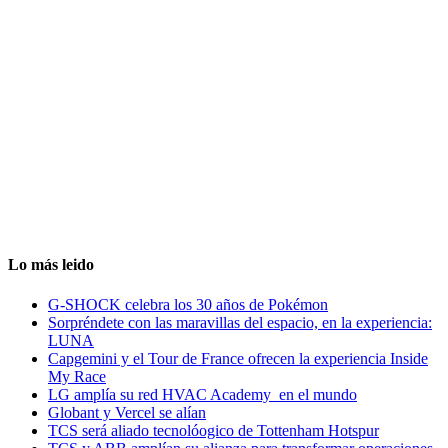
Lo más leido
G-SHOCK celebra los 30 años de Pokémon
Sorpréndete con las maravillas del espacio, en la experiencia:
LUNA
Capgemini y el Tour de France ofrecen la experiencia Inside
My Race
LG amplía su red HVAC Academy en el mundo
Globant y Vercel se alían
TCS será aliado tecnolóogico de Tottenham Hotspur