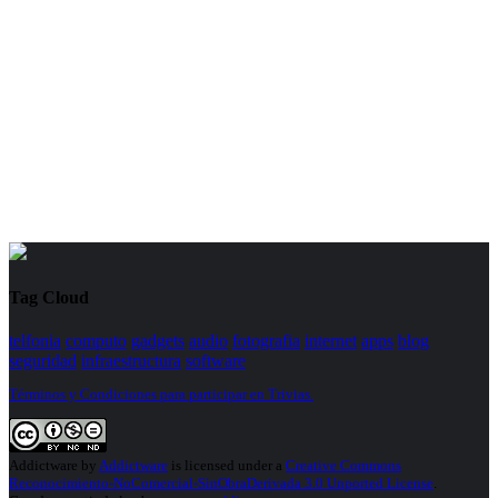
Tag Cloud
telfonia
computo
gadgets
audio
fotografia
internet
apps
blog
seguridad
infraestructura
software
Términos y Condiciones para participar en Trivias.
Addictware
by
Addictware
is licensed under a
Creative Commons
Reconocimiento-NoComercial-SinObraDerivada 3.0 Unported License
.