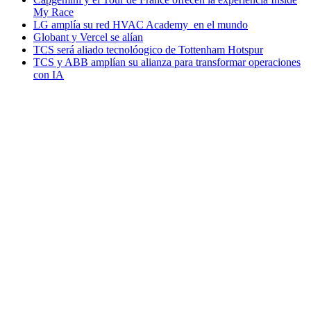
My Race
LG amplía su red HVAC Academy en el mundo
Globant y Vercel se alían
TCS será aliado tecnolóogico de Tottenham Hotspur
TCS y ABB amplían su alianza para transformar operaciones
con IA