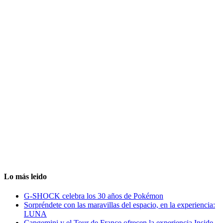
Lo más leido
G-SHOCK celebra los 30 años de Pokémon
Sorpréndete con las maravillas del espacio, en la experiencia:
LUNA
Capgemini y el Tour de France ofrecen la experiencia Inside