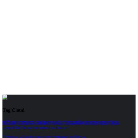
Tag Cloud
telfonia
computo
gadgets
audio
fotografia
internet
apps
blog
seguridad
infraestructura
software
Términos y Condiciones para participar en Trivias.