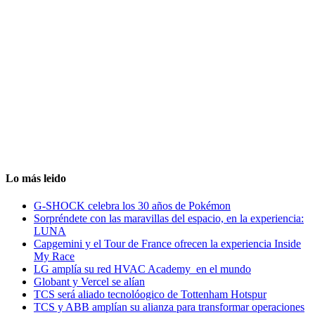
Lo más leido
G-SHOCK celebra los 30 años de Pokémon
Sorpréndete con las maravillas del espacio, en la experiencia:
LUNA
Capgemini y el Tour de France ofrecen la experiencia Inside
My Race
LG amplía su red HVAC Academy en el mundo
Globant y Vercel se alían
TCS será aliado tecnolóogico de Tottenham Hotspur
TCS y ABB amplían su alianza para transformar operaciones