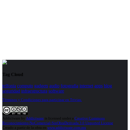
Tag Cloud
telfonia
computo
gadgets
audio
fotografia
internet
apps
blog
seguridad
infraestructura
software
Términos y Condiciones para participar en Trivias.
Addictware
by
Addictware
is licensed under a
Creative Commons
Reconocimiento-NoComercial-SinObraDerivada 3.0 Unported License
.
Creado a partir de la obra en
www.addictware.com.mx
.