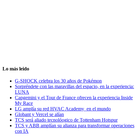
Lo más leido
G-SHOCK celebra los 30 años de Pokémon
Sorpréndete con las maravillas del espacio, en la experiencia:
LUNA
Capgemini y el Tour de France ofrecen la experiencia Inside
My Race
LG amplía su red HVAC Academy en el mundo
Globant y Vercel se alían
TCS será aliado tecnolóogico de Tottenham Hotspur
TCS y ABB amplían su alianza para transformar operaciones
con IA