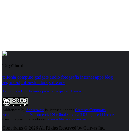
Tag Cloud
telfonia
computo
gadgets
audio
fotografia
internet
apps
blog
seguridad
infraestructura
software
Términos y Condiciones para participar en Trivias.
Addictware
by
Addictware
is licensed under a
Creative Commons
Reconocimiento-NoComercial-SinObraDerivada 3.0 Unported License
.
Creado a partir de la obra en
www.addictware.com.mx
.
Copyrights © 2026 All Rights Reserved by Canvas Inc.