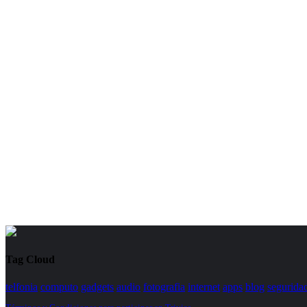
Tag Cloud
telfonia
computo
gadgets
audio
fotografia
internet
apps
blog
segurida