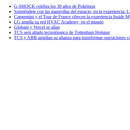
G-SHOCK celebra los 30 años de Pokémon
Sorpréndete con las maravillas del espacio, en la experiencia
Capgemini y el Tour de France ofrecen la experiencia Inside 
LG amplía su red HVAC Academy en el mundo
Globant y Vercel se alían
TCS será aliado tecnolóogico de Tottenham Hotspur
TCS y ABB amplían su alianza para transformar operaciones c