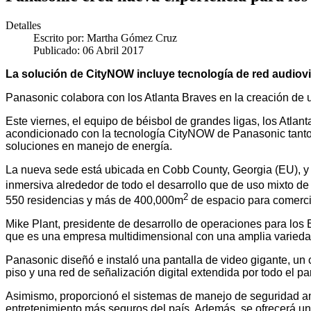
Detalles
Escrito por:
Martha Gómez Cruz
Publicado: 06 Abril 2017
La solución de CityNOW incluye tecnología de red audiovi
Panasonic colabora con los Atlanta Braves en la creación de 
Este viernes, el equipo de béisbol de grandes ligas, los Atlan
acondicionado con la tecnología CityNOW de Panasonic tanto 
soluciones en manejo de energía.
La nueva sede está ubicada en Cobb County, Georgia (EU), y
inmersiva alrededor de todo el desarrollo que de uso mixto d
2
550 residencias y más de 400,000m
de espacio para comercio
Mike Plant, presidente de desarrollo de operaciones para los 
que es una empresa multidimensional con una amplia varieda
Panasonic diseñó e instaló una pantalla de video gigante, un c
piso y una red de señalización digital extendida por todo el pa
Asimismo, proporcionó el sistemas de manejo de seguridad amp
entretenimiento más seguros del país. Además, se ofrecerá una