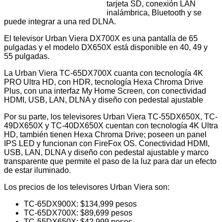
tarjeta SD, conexión LAN
inalámbrica, Bluetooth y se
puede integrar a una red DLNA.
El televisor Urban Viera DX700X es una
pantalla de 65
pulgadas y el modelo DX650X está disponible en 40, 49 y
55 pulgadas.
La Urban Viera TC-65DX700X cuanta con
tecnología 4K
PRO Ultra HD, con HDR, tecnología Hexa Chroma Drive
Plus, con una interfaz My Home Screen, con conectividad
HDMI, USB, LAN, DLNA y diseño con pedestal ajustable
Por su parte, los televisores Urban Viera TC-55DX650X, TC-
49DX650X y TC-40DX650X cuentan con t
ecnología 4K Ultra
HD, también tienen Hexa Chroma Drive; poseen un panel
IPS LED y funcionan con FireFox OS. Conectividad HDMI,
USB, LAN, DLNA y diseño con pedestal ajustable y marco
transparente que permite el paso de la luz para dar un efecto
de estar iluminado.
Los precios
de los televisores Urban Viera son:
TC-65DX900X: $134,999 pesos
TC-65DX700X: $89,699 pesos
TC-55DX650X: $42,999 pesos