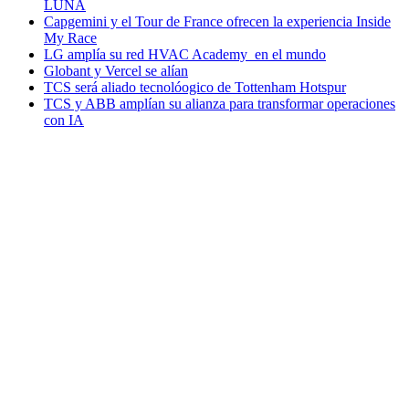
LUNA
Capgemini y el Tour de France ofrecen la experiencia Inside
My Race
LG amplía su red HVAC Academy en el mundo
Globant y Vercel se alían
TCS será aliado tecnolóogico de Tottenham Hotspur
TCS y ABB amplían su alianza para transformar operaciones
con IA