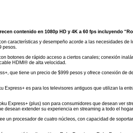
frecen contenido en 1080p HD y 4K a 60 fps incluyendo “R
con características y desempeño acorde a las necesidades de lo
9 pesos.
 con botones de rápido acceso a ciertos canales; conexión inal
y cable HDMI® de alta velocidad.
s+, que tiene un precio de $999 pesos y ofrece conexión de de
u Express+ es para los televisores antiguos que utilizan la en
ku Express+ (plus) son para consumidores que desean ver str
que desean extender su experiencia en streaming a todo el hoga
see un procesador de cuatro núcleos, con capacidad de soporta