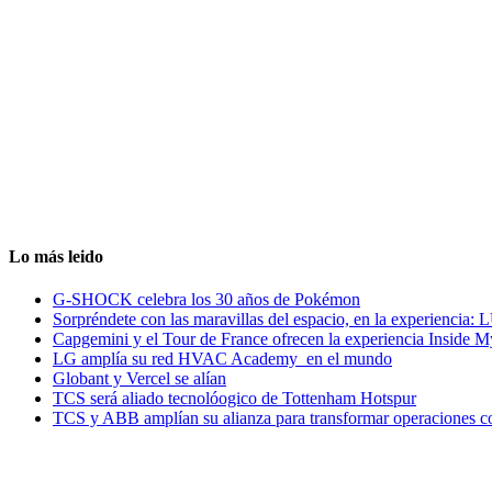
Lo más leido
G-SHOCK celebra los 30 años de Pokémon
Sorpréndete con las maravillas del espacio, en la experiencia
Capgemini y el Tour de France ofrecen la experiencia Inside 
LG amplía su red HVAC Academy en el mundo
Globant y Vercel se alían
TCS será aliado tecnolóogico de Tottenham Hotspur
TCS y ABB amplían su alianza para transformar operaciones c