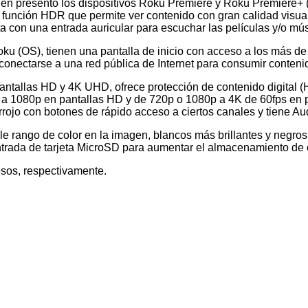
ién presentó los dispositivos Roku Premiere y Roku Premiere+ (
 función HDR que permite ver contenido con gran calidad visual
ta con una entrada auricular para escuchar las películas y/o m
ku (OS), tienen una pantalla de inicio con acceso a los más de
onectarse a una red pública de Internet para consumir contenido
ntallas HD y 4K UHD, ofrece protección de contenido digital (
 a 1080p en pantallas HD y de 720p o 1080p a 4K de 60fps en 
rrojo con botones de rápido acceso a ciertos canales y tiene A
e rango de color en la imagen, blancos más brillantes y negros
entrada de tarjeta MicroSD para aumentar el almacenamiento de 
esos, respectivamente.