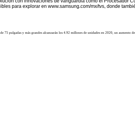
ción con innovaciones de vanguardia como el Procesador Cuánt
onibles para explorar en www.samsung.com/mx/tvs, donde tambi
de 75 pulgadas y más grandes alcanzarán los 4.92 millones de unidades en 2020, un aumento del 