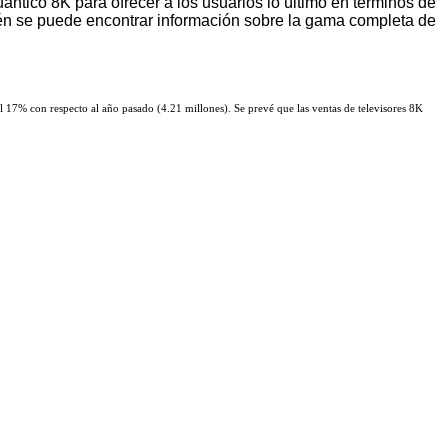
ico 8K para ofrecer a los usuarios lo último en términos de
én se puede encontrar información sobre la gama completa de
17% con respecto al año pasado (4.21 millones). Se prevé que las ventas de televisores 8K