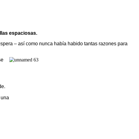
llas espaciosas.
 espera – así como nunca había habido tantas razones para
se
de.
 una