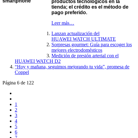
productos tecnológicos en la
tienda; el crédito es el método de
pago preferido.
Leer más…
Lanzan actualización del
HUAWEI WATCH ULTIMATE
Sorpresas gourmet: Guía para escoger los
mejores electrodomésticos
Medición de presión arterial con el
HUAWEI WATCH D2
“Hoy y mañana, seguimos mejorando tu vida”, promesa de
Coppel
Página 6 de 122
1
2
3
4
5
6
7