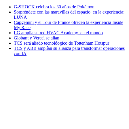
G-SHOCK celebra los 30 años de Pokémon
Sorpréndete con las maravillas del espacio, en la experiencia:
LUNA
Capgemini y el Tour de France ofrecen la experiencia Inside
My Race
LG amplía su red HVAC Academy en el mundo
Globant y Vercel se alían
TCS será aliado tecnolóogico de Tottenham Hotspur
TCS y ABB amplían su alianza para transformar operaciones
con IA