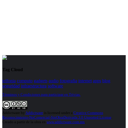
Tag Cloud
telfonia
computo
gadgets
audio
fotografia
internet
apps
blog
seguridad
infraestructura
software
Términos y Condiciones para participar en Trivias.
Addictware
by
Addictware
is licensed under a
Creative Commons
Reconocimiento-NoComercial-SinObraDerivada 3.0 Unported License
.
Creado a partir de la obra en
www.addictware.com.mx
.