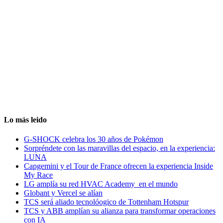
Lo más leido
G-SHOCK celebra los 30 años de Pokémon
Sorpréndete con las maravillas del espacio, en la experiencia:
LUNA
Capgemini y el Tour de France ofrecen la experiencia Inside
My Race
LG amplía su red HVAC Academy en el mundo
Globant y Vercel se alían
TCS será aliado tecnolóogico de Tottenham Hotspur
TCS y ABB amplían su alianza para transformar operaciones
con IA