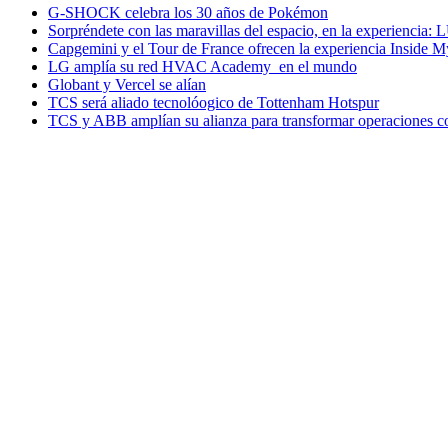
G-SHOCK celebra los 30 años de Pokémon
Sorpréndete con las maravillas del espacio, en la experiencia
Capgemini y el Tour de France ofrecen la experiencia Inside 
LG amplía su red HVAC Academy en el mundo
Globant y Vercel se alían
TCS será aliado tecnolóogico de Tottenham Hotspur
TCS y ABB amplían su alianza para transformar operaciones c