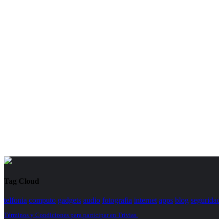
Tag Cloud
telfonia
computo
gadgets
audio
fotografia
internet
apps
blog
segurida
Términos y Condiciones para participar en Trivias.