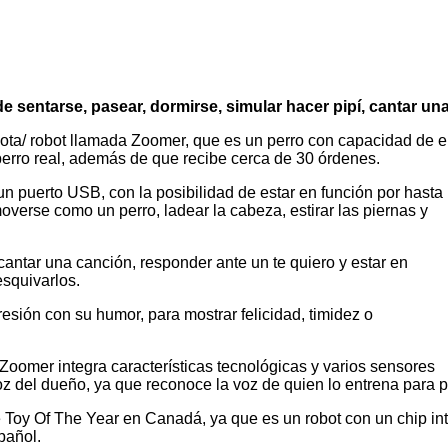
e sentarse, pasear, dormirse, simular hacer pipí, cantar un
a/ robot llamada Zoomer, que es un perro con capacidad de en
erro real, además de que recibe cerca de 30 órdenes.
un puerto USB, con la posibilidad de estar en función por hasta
verse como un perro, ladear la cabeza, estirar las piernas y
cantar una canción, responder ante un te quiero y estar en
esquivarlos.
sión con su humor, para mostrar felicidad, timidez o
Zoomer integra características tecnológicas y varios sensores
del dueño, ya que reconoce la voz de quien lo entrena para po
Toy Of The Year en Canadá, ya que es un robot con un chip intel
pañol.