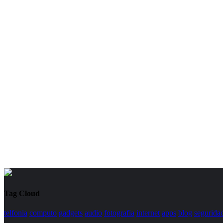
Tag Cloud
telfonia
computo
gadgets
audio
fotografia
internet
apps
blog
segurida