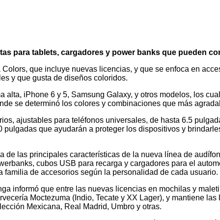
etas para tablets, cargadores y power banks que pueden co
olors, que incluye nuevas licencias, y que se enfoca en acceso
es y que gusta de diseños coloridos.
alta, iPhone 6 y 5, Samsung Galaxy, y otros modelos, los cua
onde se determinó los colores y combinaciones que más agrada
ios, ajustables para teléfonos universales, de hasta 6.5 pulgad
0 pulgadas que ayudarán a proteger los dispositivos y brindarl
a de las principales características de la nueva línea de audífo
werbanks, cubos USB para recarga y cargadores para el automóv
a familia de accesorios según la personalidad de cada usuario.
nga informó que entre las nuevas licencias en mochilas y maleti
rvecería Moctezuma (Indio, Tecate y XX Lager), y mantiene las l
lección Mexicana, Real Madrid, Umbro y otras.