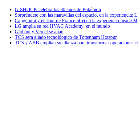
G-SHOCK celebra los 30 años de Pokémon
Sorpréndete con las maravillas del espacio, en la experiencia
Capgemini y el Tour de France ofrecen la experiencia Inside 
LG amplía su red HVAC Academy en el mundo
Globant y Vercel se alían
TCS será aliado tecnolóogico de Tottenham Hotspur
TCS y ABB amplían su alianza para transformar operaciones c