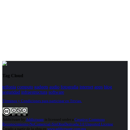
Tag Cloud
telfonia
computo
gadgets
audio
fotografia
internet
apps
blog
seguridad
infraestructura
software
Términos y Condiciones para participar en Trivias.
Addictware
by
Addictware
is licensed under a
Creative Commons
Reconocimiento-NoComercial-SinObraDerivada 3.0 Unported License
.
Creado a partir de la obra en
www.addictware.com.mx
.