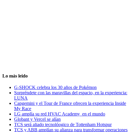
Lo más leido
G-SHOCK celebra los 30 años de Pokémon
Sorpréndete con las maravillas del espacio, en la experiencia:
LUNA
Capgemini y el Tour de France ofrecen la experiencia Inside
My Race
LG amplía su red HVAC Academy en el mundo
Globant y Vercel se alían
TCS será aliado tecnolóogico de Tottenham Hotspur
TCS y ABB amplían su alianza para transformar operaciones