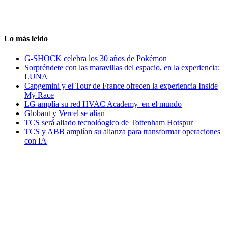
Lo más leido
G-SHOCK celebra los 30 años de Pokémon
Sorpréndete con las maravillas del espacio, en la experiencia:
LUNA
Capgemini y el Tour de France ofrecen la experiencia Inside
My Race
LG amplía su red HVAC Academy en el mundo
Globant y Vercel se alían
TCS será aliado tecnolóogico de Tottenham Hotspur
TCS y ABB amplían su alianza para transformar operaciones
con IA