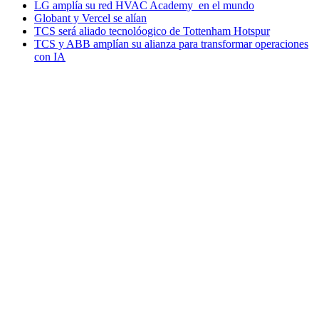
LG amplía su red HVAC Academy en el mundo
Globant y Vercel se alían
TCS será aliado tecnolóogico de Tottenham Hotspur
TCS y ABB amplían su alianza para transformar operaciones
con IA