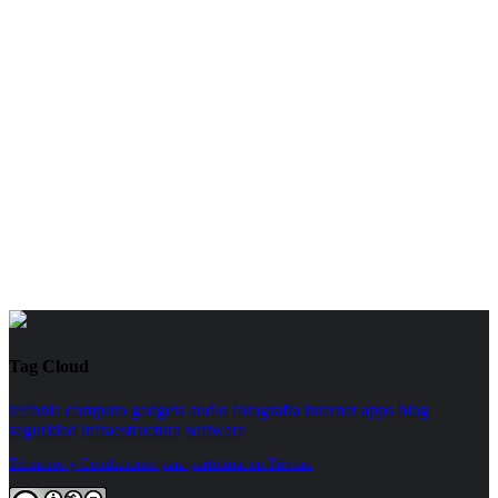
Tag Cloud
telfonia
computo
gadgets
audio
fotografia
internet
apps
blog
seguridad
infraestructura
software
Términos y Condiciones para participar en Trivias.