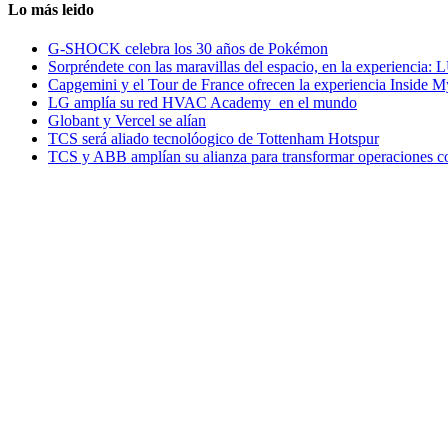
Lo más leido
G-SHOCK celebra los 30 años de Pokémon
Sorpréndete con las maravillas del espacio, en la experiencia
Capgemini y el Tour de France ofrecen la experiencia Inside 
LG amplía su red HVAC Academy en el mundo
Globant y Vercel se alían
TCS será aliado tecnolóogico de Tottenham Hotspur
TCS y ABB amplían su alianza para transformar operaciones c