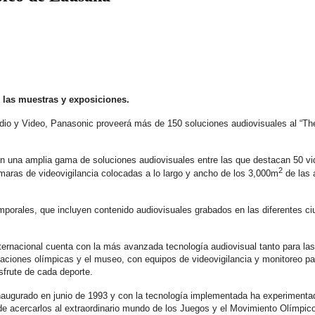
r las muestras y exposiciones.
udio y Video, Panasonic proveerá más de 150 soluciones audiovisuales al “
on una amplia gama de soluciones audiovisuales entre las que destacan 50 v
2
maras de videovigilancia colocadas a lo largo y ancho de los 3,000m
de las 
mporales, que incluyen contenido audiovisuales grabados en las diferentes ciu
ernacional cuenta con la más avanzada tecnología audiovisual tanto para las 
laciones olímpicas y el museo, con equipos de videovigilancia y monitoreo par
sfrute de cada deporte.
ugurado en junio de 1993 y con la tecnología implementada ha experimentado u
de acercarlos al extraordinario mundo de los Juegos y el Movimiento Olímpico