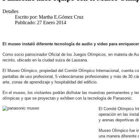
Detalles
Escrito por:
Martha E.Gómez Cruz
Publicado: 27 Enero 2014
El museo instaló diferente tecnología de audio y video para enriquece
Como socio patrocinador Oficial de los Juegos Olímpicos, en materia de A
recinto, ubicado en la ciudad suiza de Lausana.
El Museo Olímpico, propiedad del Comité Olímpico Internacional, cuenta c
pantallas de uso profesional, 5 videocámaras profesionales y más de 30 cá
arte, zonas de aprendizaje y hospitalidad del edificio.
En el museo, los visitantes podrán disfrutar las muestras permanentes y te
olímpicas y que se proyectan y exhiben con la tecnología de Panasonic.
El Comité Olímpico Int
operación en las insta
y arenas deportivas di
Museo Olímpico fue ina
una manera diferente 