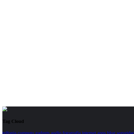
Tag Cloud
telfonia
computo
gadgets
audio
fotografia
internet
apps
blog
segurida