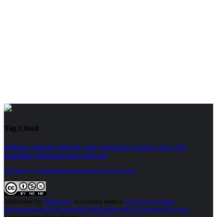
Tag Cloud
telfonia
computo
gadgets
audio
fotografia
internet
apps
blog
seguridad
infraestructura
software
Términos y Condiciones para participar en Trivias.
Addictware
by
Addictware
is licensed under a
Creative Commons
Reconocimiento-NoComercial-SinObraDerivada 3.0 Unported License
.
Creado a partir de la obra en
www.addictware.com.mx
.