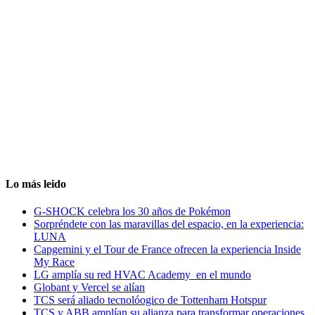
Lo más leido
G-SHOCK celebra los 30 años de Pokémon
Sorpréndete con las maravillas del espacio, en la experiencia:
LUNA
Capgemini y el Tour de France ofrecen la experiencia Inside
My Race
LG amplía su red HVAC Academy en el mundo
Globant y Vercel se alían
TCS será aliado tecnolóogico de Tottenham Hotspur
TCS y ABB amplían su alianza para transformar operaciones