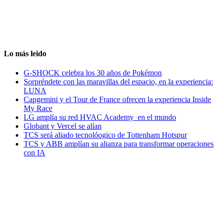
Lo más leido
G-SHOCK celebra los 30 años de Pokémon
Sorpréndete con las maravillas del espacio, en la experiencia:
LUNA
Capgemini y el Tour de France ofrecen la experiencia Inside
My Race
LG amplía su red HVAC Academy en el mundo
Globant y Vercel se alían
TCS será aliado tecnolóogico de Tottenham Hotspur
TCS y ABB amplían su alianza para transformar operaciones
con IA