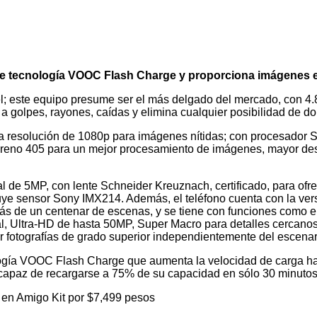
ne tecnología VOOC Flash Charge y proporciona imágenes e
 este equipo presume ser el más delgado del mercado, con 4.8
 a golpes, rayones, caídas y elimina cualquier posibilidad de do
 resolución de 1080p para imágenes nítidas; con procesador
reno 405 para un mejor procesamiento de imágenes, mayor d
 de 5MP, con lente Schneider Kreuznach, certificado, para ofr
uye sensor Sony IMX214. Además, el teléfono cuenta con la ver
ás de un centenar de escenas, y se tiene con funciones como e
l, Ultra-HD de hasta 50MP, Super Macro para detalles cercano
ar fotografías de grado superior independientemente del escenar
ología VOOC Flash Charge que aumenta la velocidad de carga ha
capaz de recargarse a 75% de su capacidad en sólo 30 minutos
 en Amigo Kit por $7,499 pesos