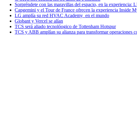
Sorpréndete con las maravillas del espacio, en la experiencia
Capgemini y el Tour de France ofrecen la experiencia Inside 
LG amplía su red HVAC Academy en el mundo
Globant y Vercel se alían
TCS será aliado tecnolóogico de Tottenham Hotspur
TCS y ABB amplían su alianza para transformar operaciones c