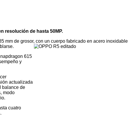
n resolución de hasta 50MP.
5 mm de grosor, con un cuerpo fabricado en acero inoxidable
blarse.
 Snapdragon 615
esempeño y
ecer
sión actualizada
l balance de
s, modo
io.
sta cuatro
.