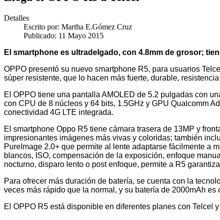
Detalles
Escrito por:
Martha E.Gómez Cruz
Publicado: 11 Mayo 2015
El smartphone es ultradelgado, con 4.8mm de grosor; tie
OPPO presentó su nuevo smartphone R5, para usuarios Telcel;
súper resistente, que lo hacen más fuerte, durable, resistencia
El OPPO tiene una pantalla AMOLED de 5.2 pulgadas con una
con CPU de 8 núcleos y 64 bits, 1.5GHz y GPU Qualcomm Ad
conectividad 4G LTE integrada.
El smartphone Oppo R5 tiene cámara trasera de 13MP y frontal
impresionantes imágenes más vivas y coloridas; también incl
PureImage 2.0+ que permite al lente adaptarse fácilmente a m
blancos, ISO, compensación de la exposición, enfoque manua
nocturno, disparo lento o post enfoque, permite a R5 garantiz
Para ofrecer más duración de batería, se cuenta con la tecn
veces más rápido que la normal, y su batería de 2000mAh es 
El OPPO R5 está disponible en diferentes planes con Telcel y