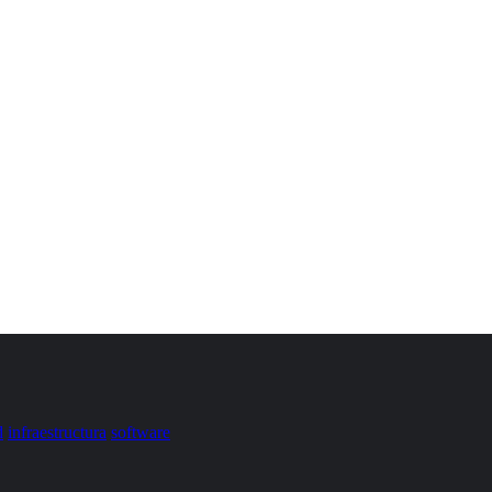
d
infraestructura
software