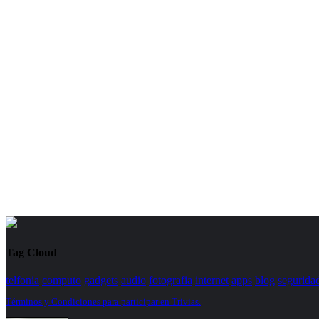
Tag Cloud
telfonia
computo
gadgets
audio
fotografia
internet
apps
blog
segurida
Términos y Condiciones para participar en Trivias.