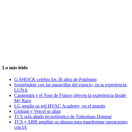
Lo más leido
G-SHOCK celebra los 30 años de Pokémon
Sorpréndete con las maravillas del espacio, en la experiencia:
LUNA
Capgemini y el Tour de France ofrecen la experiencia Inside
My Race
LG amplía su red HVAC Academy en el mundo
Globant y Vercel se alían
TCS será aliado tecnolóogico de Tottenham Hotspur
TCS y ABB amplían su alianza para transformar operaciones
con IA