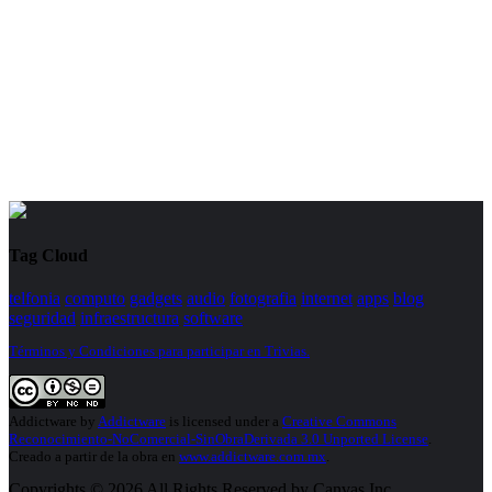
Tag Cloud
telfonia
computo
gadgets
audio
fotografia
internet
apps
blog
seguridad
infraestructura
software
Términos y Condiciones para participar en Trivias.
Addictware
by
Addictware
is licensed under a
Creative Commons
Reconocimiento-NoComercial-SinObraDerivada 3.0 Unported License
.
Creado a partir de la obra en
www.addictware.com.mx
.
Copyrights © 2026 All Rights Reserved by Canvas Inc.