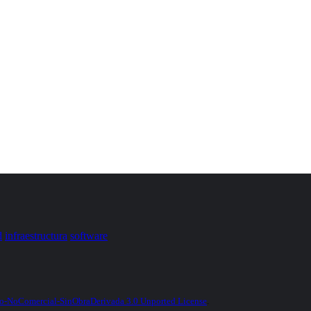
d
infraestructura
software
-NoComercial-SinObraDerivada 3.0 Unported License
.