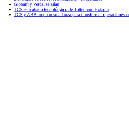
Globant y Vercel se alían
TCS será aliado tecnolóogico de Tottenham Hotspur
TCS y ABB amplían su alianza para transformar operaciones c