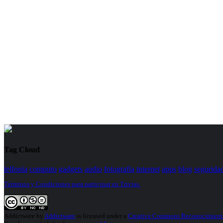
Tag Cloud
telfonia
computo
gadgets
audio
fotografia
internet
apps
blog
segurida
Términos y Condiciones para participar en Trivias.
Addictware
by
Addictware
is licensed under a
Creative Commons Reconocimiento