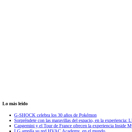
Lo más leido
G-SHOCK celebra los 30 años de Pokémon
Sorpréndete con las maravillas del espacio, en la experiencia
Capgemini y el Tour de France ofrecen la experiencia Inside 
LG amplía su red HVAC Academy en el mundo